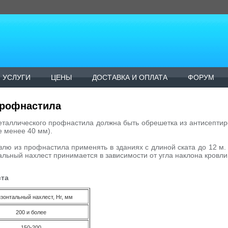
УСЛУГИ
ЦЕНЫ
ДОСТАВКА И ОПЛАТА
ФОРУМ
профнастила
таллического профнастила должна быть обрешетка из антисептир
е менее 40 мм).
лю из профнастила применять в зданиях с длиной ската до 12 м.
альный нахлест принимается в зависимости от угла наклона кровли (
ста
зонтальный нахлест, Нг, мм
200 и более
150-200