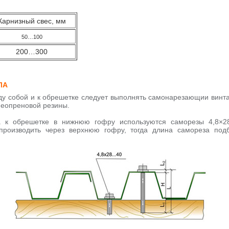
Карнизный свес, мм
50…100
200…300
ЛА
у собой и к обрешетке следует выполнять самонарезающии винт
неопреновой резины.
а к обрешетке в нижнюю гофру используются саморезы 4,8×2
производить через верхнюю гофру, тогда длина самореза под