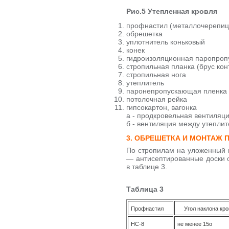
Рис.5 Утепленная кровля
профнастил (металлочерепиц
обрешетка
уплотнитель коньковый
конек
гидроизоляционная паропроп
стропильная планка (брус ко
стропильная нога
утеплитель
паронепропускающая пленка
потолочная рейка
гипсокартон, вагонка
а - продкровельная вентиляц
б - вентиляция между утепли
3. ОБРЕШЕТКА И МОНТАЖ
По стропилам на уложенный 
— антисептированные доски о
в таблице 3.
Таблица 3
Профнастил
Угол наклона кро
НС-8
не менее 15о