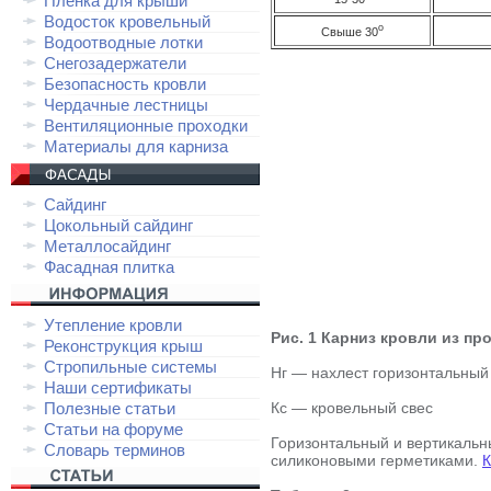
Плёнка для крыши
Водосток кровельный
о
Свыше 30
Водоотводные лотки
Снегозадержатели
Безопасность кровли
Чердачные лестницы
Вентиляционные проходки
Материалы для карниза
Сайдинг
Цокольный сайдинг
Металлосайдинг
Фасадная плитка
Утепление кровли
Рис. 1 Карниз кровли из п
Реконструкция крыш
Стропильные системы
Нг — нахлест горизонтальный
Наши сертификаты
Полезные статьи
Кс — кровельный свес
Статьи на форуме
Горизонтальный и вертикальн
Словарь терминов
силиконовыми герметиками.
К