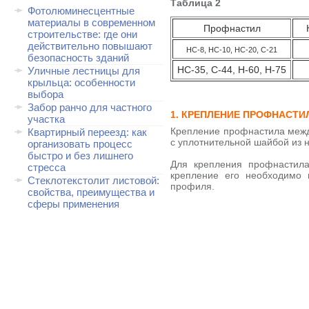
Таблица 2
Фотолюминесцентные
материалы в современном
Профнастил
строительстве: где они
действительно повышают
НС-8, НС-10, НС-20, С-21
безопасность зданий
НС-35, С-44, Н-60, Н-75
Уличные лестницы для
крыльца: особенности
выбора
Забор ранчо для частного
1. КРЕПЛЕНИЕ ПРОФНАСТИ
участка
Крепление профнастила межд
Квартирный переезд: как
с уплотнительной шайбой из 
организовать процесс
быстро и без лишнего
Для крепления профнастил
стресса
крепление его необходимо 
Стеклотекстолит листовой:
профиля.
свойства, преимущества и
сферы применения