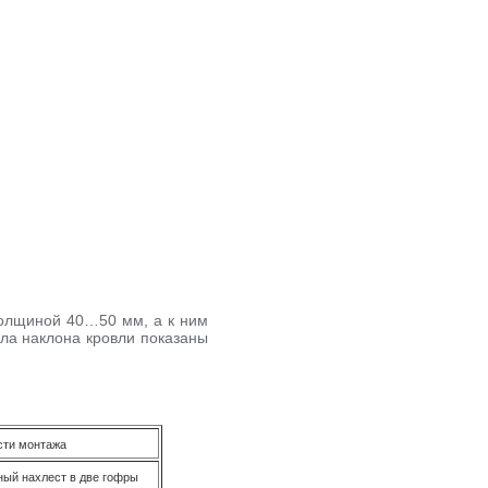
толщиной 40…50 мм, а к ним
ла наклона кровли показаны
сти монтажа
ый нахлест в две гофры