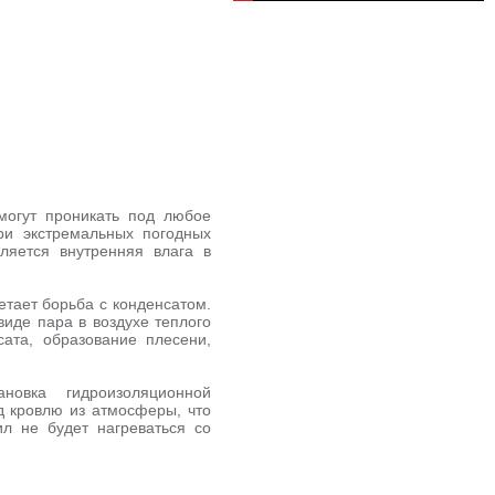
могут проникать под любое
ри экстремальных погодных
ляется внутренняя влага в
етает борьба с конденсатом.
виде пара в воздухе теплого
ата, образование плесени,
новка гидроизоляционной
д кровлю из атмосферы, что
ил не будет нагреваться со