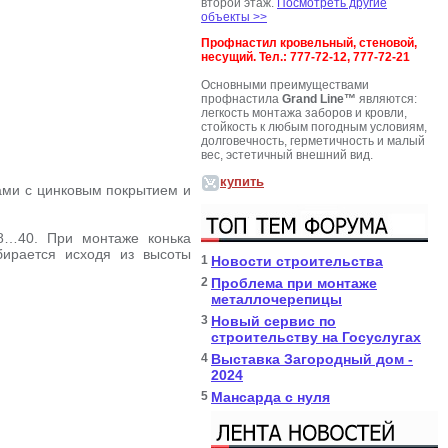
второй этаж.
Посмотреть другие
объекты >>
Профнастил кровельный, стеновой,
несущий. Тел.: 777-72-12, 777-72-21
Основными преимуществами
профнастила
Grand Line™
являются:
легкость монтажа заборов и кровли,
стойкость к любым погодным условиям,
долговечность, герметичность и малый
вес, эстетичный внешний вид.
купить
ами с цинковым покрытием и
8…40. При монтаже конька
бирается исходя из высоты
1
Новости строительства
2
Проблема при монтаже
металлочерепицы
3
Новый сервис по
строительству на Госуслугах
4
Выставка Загородный дом -
2024
5
Мансарда с нуля