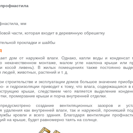
з профнастила
фнастила, мм
овой части, которая входит в деревянную обрешетку
тельной прокладки и шайбы
Я
ет дом от наружной влаги. Однако, капли воды и конденсат 
го некачественном монтаже, малом угле наклона крыши или п
ли косой ливень). В жилых помещениях также постоянно выде
 людей, животных, растений и т. д.
ри строительстве и эксплуатации домов большое значение приобр
о- и гидроизоляции приводит к тому, что влага, содержащаяся в 
струкцию крыши, следствием чего является выделение конденс
тки, промерзание крыши и порча внутренней отделки.
редусмотрено создание вентиляционных зазоров и уста
 удаления как внутренней влаги, так и наружной, проникшей по
лужбы кровли и всего здания. Благодаря вентиляции профнаст
щий на крыше, будет равномерно таять на солнце.