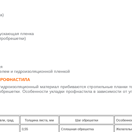
а)
ускающая пленка
нтробрешетки)
ия
телем и гидроизоляционной пленкой
 ПРОФНАСТИЛА
гидроизоляционный материал прибиваются стропильные планки 
брешетки. Особенности укладки профнастила в зависимости от уг
вли, град.
Толщина листа, мм
Шаг обрешетки
Особенно
0,55
Сплошная обрешетка
Желательн