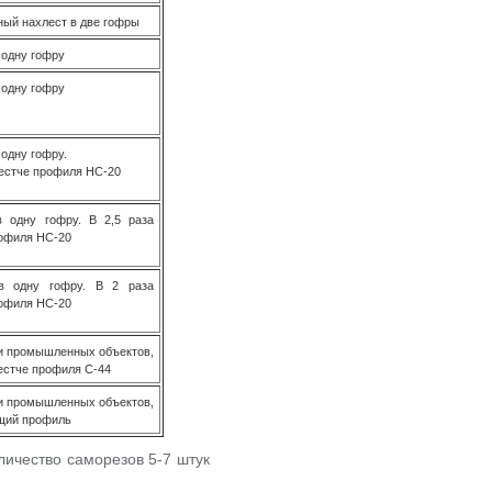
ый нахлест в две гофры
 одну гофру
 одну гофру
 одну гофру.
естче профиля НС-20
в одну гофру. В 2,5 раза
офиля НС-20
в одну гофру. В 2 раза
офиля НС-20
и промышленных объектов,
жестче профиля С-44
и промышленных объектов,
щий профиль
личество саморезов 5-7 штук