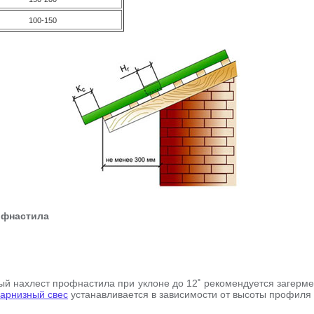
100-150
рофнастила
ый нахлест профнастила при уклоне до 12˚ рекомендуется загерм
арнизный свес
устанавливается в зависимости от высоты профиля (