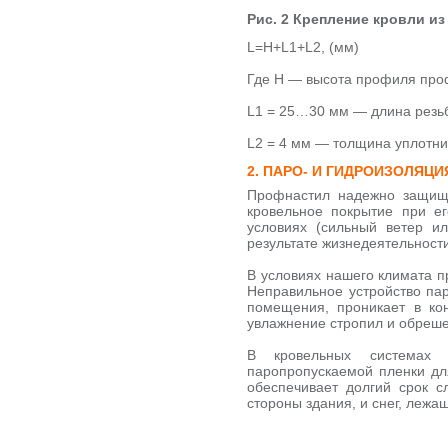
Рис. 2 Крепление кровли и
L=H+L1+L2, (мм)
Где H — высота профиля про
L1 = 25…30 мм — длина резьб
L2 = 4 мм — толщина уплотни
2. ПАРО- И ГИДРОИЗОЛЯЦИ
Профнастил надежно защища
кровельное покрытие при е
условиях (сильный ветер и
результате жизнедеятельности
В условиях нашего климата п
Неправильное устройство пар
помещения, проникает в кон
увлажнение стропил и обреше
В кровельных системах п
паропропускаемой пленки для
обеспечивает долгий срок с
стороны здания, и снег, лежа