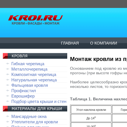
ГЛАВНАЯ
О КОМПАНИИ
Монтаж кровли из 
Гибкая черепица
Основанием под кровлю из ме
Металлочерепица
прогоны (при высоте гофры н
Композитная черепица
Натуральная черепица
Наиболее целесообразно кров
Фальцевая кровля
несколько листов, то горизонт
Профнастил
Еврошифер
Таблица 1. Величина нахле
Подбор цвета крыши и стен
Угол наклона кровли
Гори
Мансардные окна
о
До 14
Утеплители для кровли
о
15-30